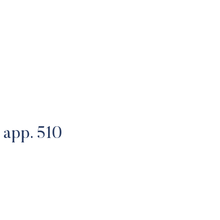
ME
About
OUR TEAM
OUR PROPERTIES
TESTIMONI
, app. 510