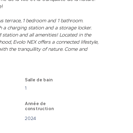
e!
us terrace, 1 bedroom and 1 bathroom. 
h a charging station and a storage locker. 
 station and all amenities! Located in the 
ood, Evolo NEX offers a connected lifestyle, 
ith the tranquillity of nature. Come and 
Salle de bain
1
Année de
construction
2024